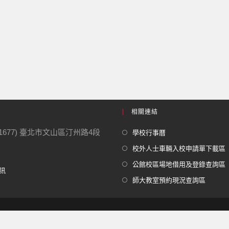
相關連結
1677) 臺北市文山區汀州路4段
學校行事曆
校外人士車輛入校申請單下載區
公館校區場地借用及登錄查詢區
訊
師大教室預約現況查詢區