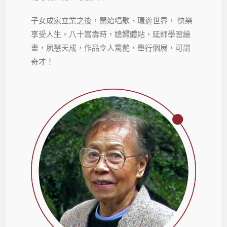
子女成家立業之後，開始唱歌、環遊世界， 快樂
享受人生。八十嵩壽時，媳婦體貼，延師學習繪
畫，夙慧天成，作品令人驚艷，舉行個展，可謂
奇才！