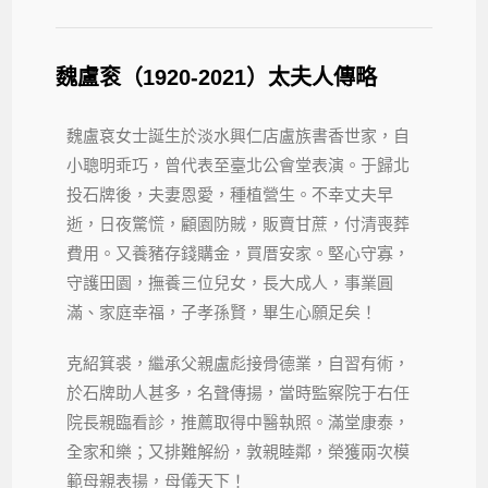
魏盧衮（1920-2021）太夫人傳略
魏盧袞女士誕生於淡水興仁店盧族書香世家，自
小聰明乖巧，曾代表至臺北公會堂表演。于歸北
投石牌後，夫妻恩愛，種植營生。不幸丈夫早
逝，日夜驚慌，顧園防賊，販賣甘蔗，付清喪葬
費用。又養豬存錢購金，買厝安家。堅心守寡，
守護田園，撫養三位兒女，長大成人，事業圓
滿、家庭幸福，子孝孫賢，畢生心願足矣！
克紹箕裘，繼承父親盧彪接骨德業，自習有術，
於石牌助人甚多，名聲傳揚，當時監察院于右任
院長親臨看診，推薦取得中醫執照。滿堂康泰，
全家和樂；又排難解紛，敦親睦鄰，榮獲兩次模
範母親表揚，母儀天下！