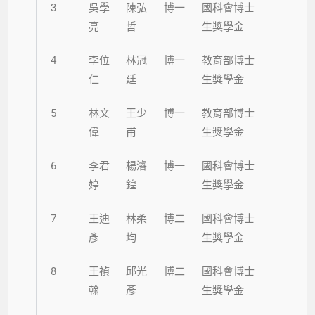
3
吳學
陳弘
博一
國科會博士
亮
哲
生獎學金
4
李位
林冠
博一
教育部博士
仁
廷
生獎學金
5
林文
王少
博一
教育部博士
偉
甫
生獎學金
6
李君
楊濬
博一
國科會博士
婷
鍠
生獎學金
7
王迪
林柔
博二
國科會博士
彥
均
生獎學金
8
王禎
邱光
博二
國科會博士
翰
彥
生獎學金