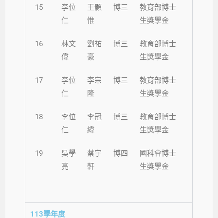
15
李位
王顥
博三
教育部博士
仁
惟
生獎學金
16
林文
劉祐
博三
教育部博士
偉
豪
生獎學金
17
李位
李宗
博三
教育部博士
仁
隆
生獎學金
18
李位
李冠
博三
教育部博士
仁
緯
生獎學金
19
吳學
蔡宇
博四
國科會博士
亮
軒
生獎學金
113學年度