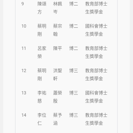
9
陳頌
林姵
博二
教育部博士
方
岑
生獎學金
10
蔡明
蔡宗
博二
國科會博士
剛
翰
生獎學金
11
呂家
陳平
博二
教育部博士
榮
生獎學金
12
蔡明
洪聖
博三
教育部博士
剛
軒
生獎學金
13
李祐
蕭榮
博三
國科會博士
慈
殷
生獎學金
14
李位
蔡予
博三
教育部博士
仁
涵
生獎學金