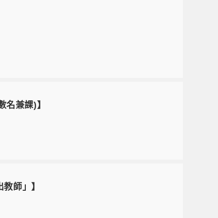
或數名兼課)】
傑出教師」】