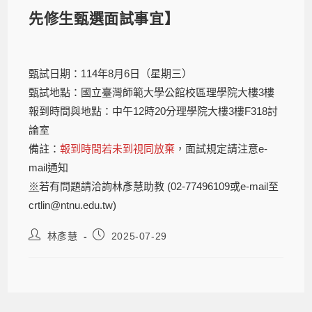
先修生甄選面試事宜】
甄試日期：114年8月6日（星期三）
甄試地點：國立臺灣師範大學公館校區理學院大樓3樓
報到時間與地點：中午12時20分理學院大樓3樓F318討
論室
備註：
報到時間若未到視同放棄
，面試規定請注意e-
mail通知
※
若有問題請洽詢林彥慧助教 (02-77496109或e-mail至
crtlin@ntnu.edu.tw)
林彥慧
2025-07-29